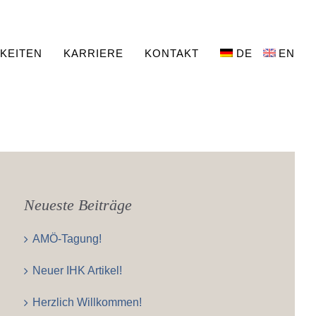
KEITEN
KARRIERE
KONTAKT
DE
EN
Neueste Beiträge
AMÖ-Tagung!
Neuer IHK Artikel!
Herzlich Willkommen!